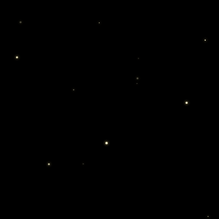
① 历史镜像 · 86年
📊 历届决赛/小组赛权重
我们重构了1930-2022所有比分，建立
世界杯足
通过
足球比分预测网站
可以查阅同对阵历史倾
盘率62%。更多冷门规律请使用
足球比分预测软
日足球比分预测推荐会基于历史相似对局推送警
内已上线“历史今日”模块。
→ 结合攻防效率看历史 →