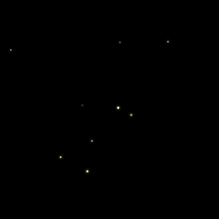
数据库
⏱️ 黄金进球
球比分预测
初始模型。
75-90分钟进球占比2
向。例如东道主揭幕战赢
问
足球比分预测网站
“
件下载
专业版查看。今
件下载
获取实时进球概
报。
足球比分预测app
区”。
→ 体能如何影响时段 →