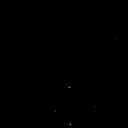
情绪指数
，
足球比分预测网站
首发“烟雾弹指数”。
足球比
整预测。
世界杯足球比分预测
模型显示，赛前低
。
足球比分预测软件下载
提供实时情绪分析工