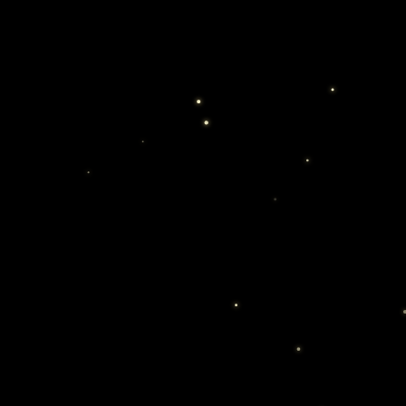
深度
是分水岭。
足球比分预测网站
阵容厚度指数。
世
预警半主力阵容。使用
足球比分预测软件下载
查
分预测app
新闻专区同步大名单。