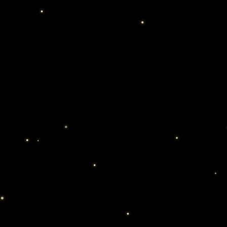
🌍 世界杯足球比分预测
· 官方权威
⚡
世界杯
🔍 足球比分预测网站 