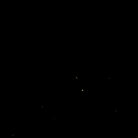
时段
7%，此规律已加入
世界杯足球比分预测
算法。访
时段雷达”可查看每队特点。通过
足球比分预测软
率。
今日足球比分预测推荐
也会标注“绝杀高发