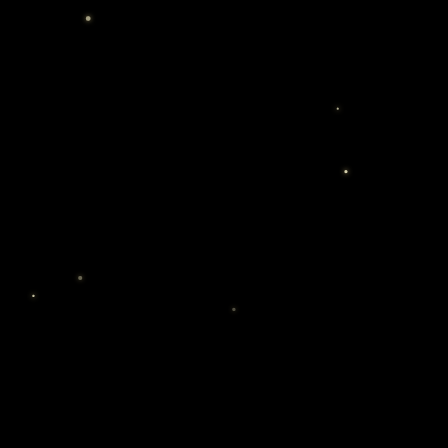
足球比分预测软件下载
手机版可看动态xG曲线
→ 球星终结能力 vs xG →
③ 超级巨星 · 个人能
🌟 姆巴佩/哈兰德 爆发模型